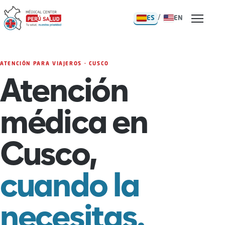
/
ES
EN
ATENCIÓN PARA VIAJEROS · CUSCO
Atención
médica en
Cusco,
cuando la
necesitas.