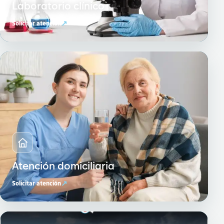
Laboratorio clínico
↗
Solicitar atención
Atención domiciliaria
↗
Solicitar atención